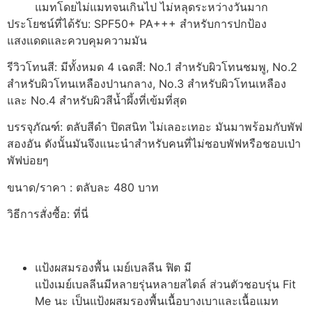
แมทโดยไม่แมทจนเกินไป ไม่หลุดระหว่างวันมาก
ประโยชน์ที่ได้รับ: SPF50+ PA+++ สำหรับการปกป้อง
แสงแดดและควบคุมความมัน
รีวิวโทนสี: มีทั้งหมด 4 เฉดสี: No.1 สำหรับผิวโทนชมพู, No.2
สำหรับผิวโทนเหลืองปานกลาง, No.3 สำหรับผิวโทนเหลือง
และ No.4 สำหรับผิวสีน้ำผึ้งที่เข้มที่สุด
บรรจุภัณฑ์: ตลับสีดำ ปิดสนิท ไม่เลอะเทอะ มันมาพร้อมกับพัฟ
สองอัน ดังนั้นมันจึงแนะนำสำหรับคนที่ไม่ชอบพัฟหรือชอบเป่า
พัฟบ่อยๆ
ขนาด/ราคา : ตลับละ 480 บาท
วิธีการสั่งซื้อ: ที่นี่
แป้งผสมรองพื้น เมย์เบลลีน ฟิต มี
แป้งเมย์เบลลีนมีหลายรุ่นหลายสไตล์ ส่วนตัวชอบรุ่น Fit
Me นะ เป็นแป้งผสมรองพื้นเนื้อบางเบาและเนื้อแมท