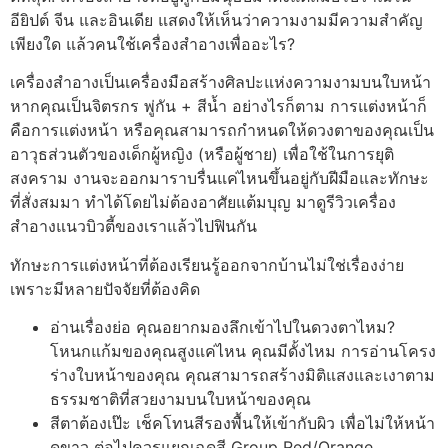
อียิปต์ จีน และอินเดีย แสดงให้เห็นว่าความงามมีความสำคัญ
เพียงใด แล้วคนใช้เครื่องสำอางเพื่ออะไร?
เครื่องสำอางเป็นเครื่องมือสร้างศิลปะแห่งความงามบนใบหน้า
หากคุณเป็นจิตรกร พู่กัน + สีน้ำ อย่างไรก็ตาม การแต่งหน้าก็
คือการแต่งหน้า หรือคุณสามารถกำหนดให้ดวงตาของคุณเป็น
อาวุธส่วนตัวของเด็กผู้หญิง (หรือผู้ชาย) เพื่อใช้ในการยุติ
สงคราม งานจะออกมาราบรื่นแค่ไหนขึ้นอยู่กับฝีมือและทักษะ
ที่สั่งสมมา ทำได้โดยไม่ต้องอาศัยแต้มบุญ มาดูรีวิวเครื่อง
สำอางแนวบิวตี้ของเราแล้วไปฟินกัน
ทักษะการแต่งหน้าที่ต้องเรียนรู้ออกจากบ้านไม่ใช่เรื่องง่าย
เพราะมีหลายปัจจัยที่ต้องคิด
อ่านเรื่องย่อ คุณอยากมองลึกเข้าไปในดวงตาไหม?
โหนกแก้มของคุณสูงแค่ไหน คุณมีดั้งไหม การอ่านโครง
ร่างใบหน้าของคุณ คุณสามารถสร้างมิติแสงและเงาตาม
ธรรมชาติที่สวยงามบนใบหน้าของคุณ
สีตาต้องเป๊ะ เช็คโทนสีรองพื้นให้เข้ากับผิว เพื่อไม่ให้หน้า
ดูขาว ต่อไปควรแยกเฉดสี Group Red/Orange