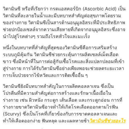
วิตามินซี หรือที่เรียกว่า กรดแอสคอร์บิก (Ascorbic Acid) เป็น
วิตามินที่ละลายในน้ำและมีบทบาทสำคัญต่อสุขภาพโดยรวม
ของร่างกาย วิตามินซีเป็นสารต้านอนุมูลอิสระที่มีประสิทธิภาพ
ช่วยปกป้องเซลล์จากความเสียหายที่เกิดจากอนุมูลอิสระซึ่งอาจ
นำไปสู่โรคต่างๆ รวมถึงโรคหัวใจและมะเร็ง
หนึ่งในบทบาทที่สำคัญที่สุดของวิตามินซีคือการเสริมสร้าง
ระบบภูมิคุ้มกัน วิตามินซีช่วยกระตุ้นการผลิตเซลล์เม็ดเลือด
ขาว ซึ่งมีหน้าที่ในการต่อสู้กับเชื้อโรคและสิ่งแปลกปลอมที่เข้า
สู่ร่างกาย การได้รับวิตามินซีอย่างเพียงพอจะช่วยลดระยะเวลา
การเจ็บป่วยจากไข้หวัดและการติดเชื้ออื่น ๆ
วิตามินซียังมีบทบาทสำคัญในการผลิตคอลลาเจน ซึ่งเป็น
โปรตีนที่มีความสำคัญต่อการสร้างและรักษาเนื้อเยื่อใน
ร่างกาย เช่น ผิวหนัง กระดูก เส้นเลือด และกระดูกอ่อน การที่
ร่างกายขาดวิตามินซีอาจทำให้เกิดโรคเลือดออกตามไรฟัน
(Scurvy) ซึ่งเป็นโรคที่เกี่ยวข้องกับการขาดคอลลาเจนและ
ทำให้เลือดออกง่าย ฟันหลุด และแผลหายช้า
วิตามินซีช่วยอะไร